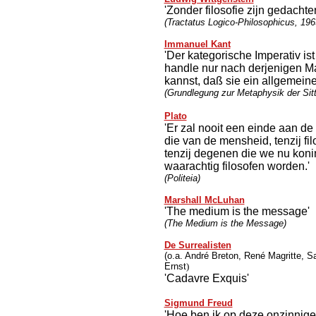
'Zonder filosofie zijn gedachte
(Tractatus Logico-Philosophicus, 196
Immanuel Kant
'Der kategorische Imperativ ist
handle nur nach derjenigen Ma
kannst, daß sie ein allgemein
(Grundlegung zur Metaphysik der Sit
Plato
'Er zal nooit een einde aan de
die van de mensheid, tenzij fi
tenzij degenen die we nu koni
waarachtig filosofen worden.'
(Politeia)
Marshall McLuhan
'The medium is the message'
(The Medium is the Message)
De Surrealisten
(o.a. André Breton, René Magritte, 
Ernst
)
'Cadavre Exquis'
Sigmund Freud
'Hoe ben ik op deze onzinnige