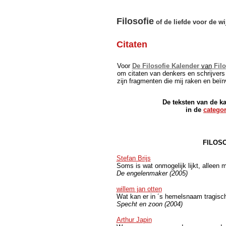
Filosofie
of de liefde voor de wi
Citaten
Voor
De Filosofie Kalender
van
Filo
om citaten van denkers en schrijvers t
zijn fragmenten die mij raken en beïn
De teksten van de ka
in de
categor
FILOS
Stefan Brijs
Soms is wat onmogelijk lijkt, alleen m
De engelenmaker (2005)
willem jan otten
Wat kan er in ´s hemelsnaam tragisc
Specht en zoon (2004)
Arthur Japin