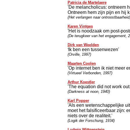
Patricia de Martelaere
'De melancholicus: ontneem hem
Ontneem hem zijn pijn en hij k
(Het verlangen naar ontroostbaarheid
Karen Vintges
'Het is noodzaak om post-postm
(De terugkeer van het engagement, 2
Dirk van Weelden
Ik ben een tussenwezen'
'
(Orville, 1997)
Maarten Coolen
'Op internet ben ik niet meer e
(Virtueel Verbonden, 1997)
Arthur
Koestler
'The equation did not work out.
(Darkness at noon, 1940)
Karl Popper
'Als een wetenschappelijke uits
moet het falsificeerbaar zijn: e
niets over de realiteit.'
(Logik der Forschung, 1934)
Ludwig Wittgenstein