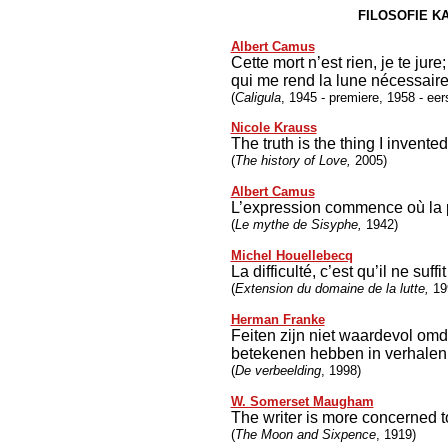
FILOSOFIE K
Albert Camus
Cette mort n’est rien, je te jur
qui me rend la lune nécessaire
(
Caligula
, 1945 - premiere, 1958 - eer
Nicole Krauss
The truth is the thing I invented
(
The history of Love,
2005)
Albert Camus
L’expression commence où la p
(
Le mythe de Sisyphe,
1942)
Michel Houellebecq
La difficulté, c’est qu’il ne suf
(
Extension du domaine de la lutte,
19
Herman Franke
Feiten zijn niet waardevol omd
betekenen hebben in verhalen 
(
De verbeelding
, 1998)
W. Somerset Maugham
The writer is more concerned t
(
The Moon and Sixpence
, 1919)