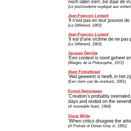
noch laten zien: zie daar de i
(Le postmoderne expliqué aux enfant
Jean-François Lyotard
'Il n'est pas en leur pouvoir de
(Le Différend, 1983)
Jean-François Lyotard
'Il est d'une victime de ne pas 
(Le Différend, 1983)
Jacques Derrida
'Een context is nooit geheel en
(Marges de la Philosophie, 1972)
Alain Finkielkraut
'Wat geweest is heeft, in het zi
(Een stem van de overkant, 2001)
Ernest Hemingway
'Creation's probably overrated.
days and rested on the seventh
(A moveable feast, 1964)
Oscar Wilde
'When critics
disagree the artis
(A Portrait of Dorian Grey in, 1891)