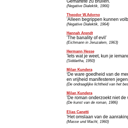
Gemartete zu brüllen.'
(Negative Dialektik, 1966)
Theodor W.Adorno
'Alleen begrippen kunnen volbr
(Negative Dialektik, 1964)
Hannah Arendt
'The banality of evil'
(Eichmann in Jeruzalem, 1963)
Hermann Hesse
'Iets wat je weet, kun je iema
(Siddartha, 1950)
Milan Kundera
'
De ware goedheid van de mens 
en vrijheid manifesteren jege
(De ondraaglijke lichtheid van het be
Milan Kundera
'De roman onderzoekt niet de w
(De kunst van de roman, 1986)
Elias
Canetti
'Het omslaan van de aanrakin
(Masse und Macht, 1960)