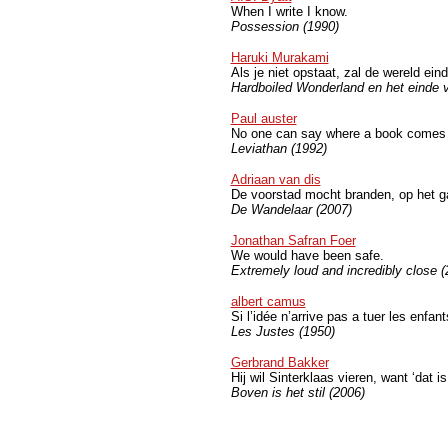
When I write I know.
Possession (1990)
Haruki Murakami
Als je niet opstaat, zal de wereld eind
Hardboiled Wonderland en het einde v
Paul auster
No one can say where a book comes fro
Leviathan (1992)
Adriaan van dis
De voorstad mocht branden, op het g
De Wandelaar (2007)
Jonathan Safran Foer
We would have been safe.
Extremely loud and incredibly close (
albert camus
Si l’idée n’arrive pas a tuer les enfan
Les Justes (1950)
Gerbrand Bakker
Hij wil Sinterklaas vieren, want ‘dat is
Boven is het stil (2006)