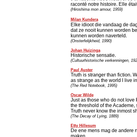
raconté notre histoire. Elle étai
(Hiroshima mon amour, 1959)
Milan Kundera
Elke idioot die vandaag de dag
dat ze nooit kunnen worden be
kunnen worden naverteld.
(Onsterfelijkheid, 1990)
Johan Huizinga
Historische sensatie.
(Cultuurhistorische verkenningen, 192
Paul Auster
Truth is stranger than fiction. W
as strange as the world I live in
(The Red Notebook, 1995)
Oscar Wilde
Just as those who do not love
the threshold of the Academe,
Truth never know the inmost shr
(The Decay of Lying, 1889)
Etty Hillesum
De ene mens mag de andere noo
maken.