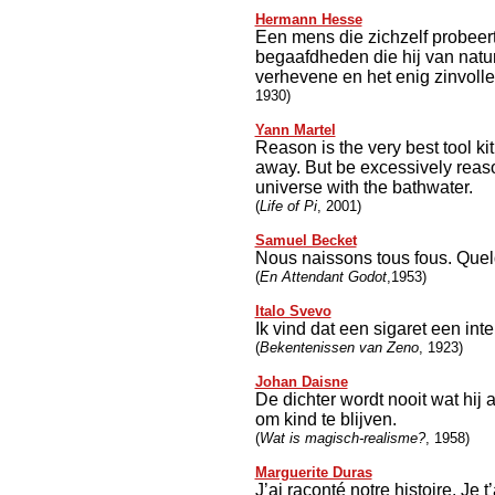
Hermann Hesse
Een mens die zichzelf probeert
begaafdheden die hij van natu
verhevene en het enig zinvolle 
1930)
Yann Martel
Reason is the very best tool ki
away. But be excessively reaso
universe with the bathwater.
(
Life of Pi
, 2001)
Samuel Becket
Nous naissons tous fous. Que
(
En Attendant Godot
,1953)
Italo Svevo
Ik vind dat een sigaret een int
(
Bekentenissen van Zeno
, 1923)
Johan Daisne
De dichter wordt nooit wat hij 
om kind te blijven.
(
Wat is magisch-realisme?
, 1958)
Marguerite Duras
J’ai raconté notre histoire. Je 