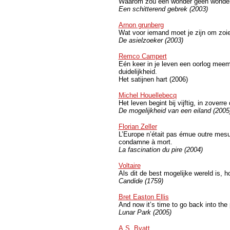
Waarom zou een wonder geen wonder z
Een schitterend gebrek (2003)
Arnon grunberg
Wat voor iemand moet je zijn om zoi
De asielzoeker (2003)
Remco Campert
Eén keer in je leven een oorlog meem
duidelijkheid.
Het satijnen hart (2006)
Michel Houellebecq
Het leven begint bij vijftig, in zoverre 
De mogelijkheid van een eiland (2005
Florian Zeller
L’Europe n’était pas émue outre mesur
condamne à mort.
La fascination du pire (2004)
Voltaire
Als dit de best mogelijke wereld is, 
Candide (1759)
Bret Easton Ellis
And now it’s time to go back into the 
Lunar Park (2005)
A.S. Byatt