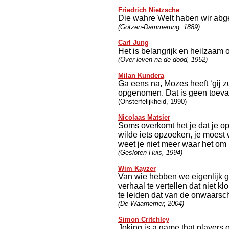
Friedrich Nietzsche
Die wahre Welt haben wir abge
(Götzen-Dämmerung, 1889)
Carl Jung
Het is belangrijk en heilzaam 
(Over leven na de dood, 1952)
Milan Kundera
Ga eens na, Mozes heeft ‘gij zu
opgenomen. Dat is geen toeval
(Onsterfelijkheid, 1990)
Nicolaas Matsier
Soms overkomt het je dat je ops
wilde iets opzoeken, je moest w
weet je niet meer waar het o
(Gesloten Huis, 1994)
Wim Kayzer
Van wie hebben we eigenlijk g
verhaal te vertellen dat niet k
te leiden dat van de onwaarsch
(De Waarnemer, 2004)
Simon Critchley
Joking is a game that players 